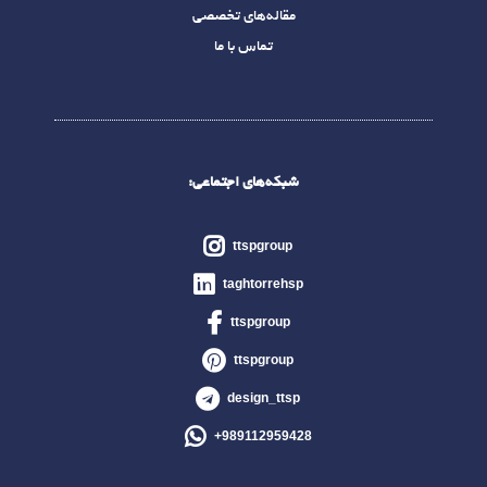
مقاله‌های تخصصی
تماس با ما
شبکه‌های اجتماعی:
ttspgroup
taghtorrehsp
ttspgroup
ttspgroup
design_ttsp
989112959428+