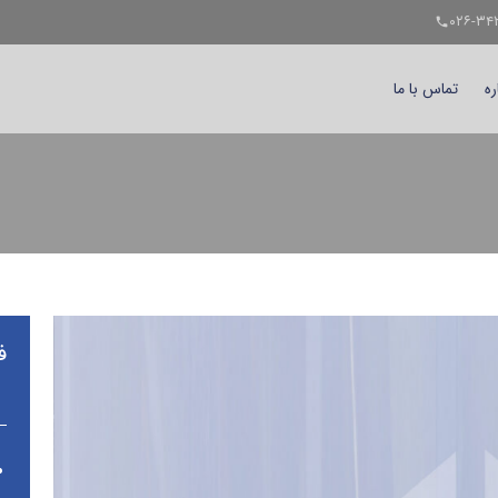
telephone
ره
تماس با ما
ف