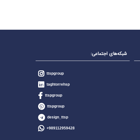
شبکه‌های اجتماعی:
ttspgroup
taghtorrehsp
ttspgroup
ttspgroup
design_ttsp
989112959428+