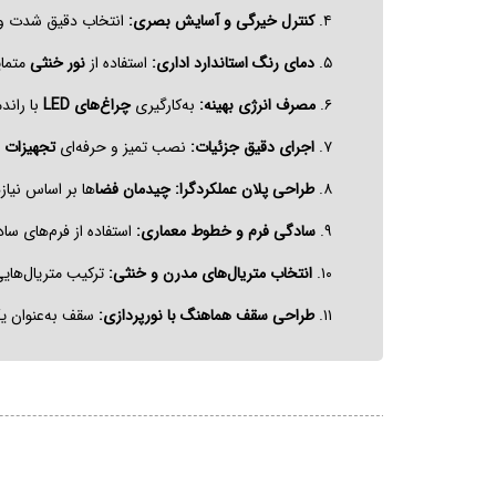
۴.
کنترل خیرگی و آسایش بصری:
انتخاب دقیق شدت و
۵.
دمای رنگ استاندارد اداری:
استفاده از
نور خنثی
متمای
۶.
مصرف انرژی بهینه:
به‌کارگیری
چراغ‌های LED
با راند
۷.
اجرای دقیق جزئیات:
نصب تمیز و حرفه‌ای
تجهیزات 
۸.
طراحی پلان عملکردگرا:
چیدمان فضا
ها بر اساس نیا
۹.
سادگی فرم و خطوط معماری:
استفاده از فرم‌های س
۱۰.
انتخاب متریال‌های مدرن و خنثی:
ترکیب متریال‌های
۱۱.
طراحی سقف هماهنگ با نورپردازی:
سقف به‌عنوان ی