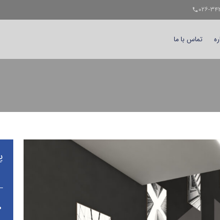
telephone
ره
تماس با ما
پ