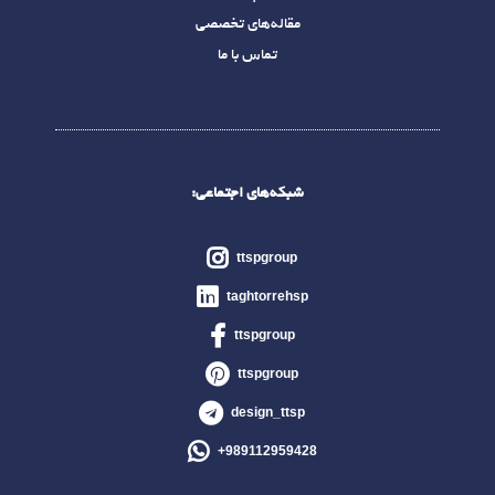
مقاله‌های تخصصی
تماس با ما
شبکه‌های اجتماعی:
ttspgroup
taghtorrehsp
ttspgroup
ttspgroup
design_ttsp
989112959428+