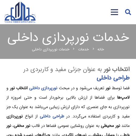
خدمات نورپردازی داخلی
خانه
خدمات
خدمات نورپردازی داخلی
chevron_right
chevron_right
انتخاب نور
به عنوان جزئی مفید و کاربردی در
طراحی داخلی
فضا توسط
نور
تعریف می‌شود و در مبحث
نورپردازی داخلی
انتخاب نور
و
لامپ‌ها
برای فضاها از ارزش بالایی برخوردار است و حتی امروزه از
نورپردازی به جای عنصری که دارای ارزش زیبایی می‌باشد به عنوان یک جز
مفید و کاربردی استفاده می‌گردد. در
طراحی داخلی
از انواع
نورپردازی
مانند
نور محیطی
به عنوان روشنایی عمومی فضاها در قالب
نور مخفی
،
نور
خطی
یا
وسایل روشنایی
،
نورهای تاکیدی
مانند
چراغ‌های نصب شده روی